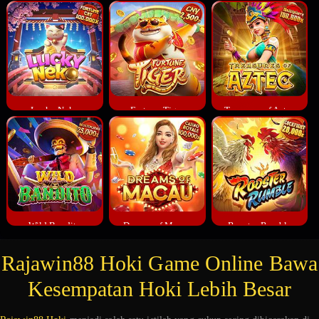
Lucky Neko
Fortune Tiger
Treasures of Aztec
Wild Bandito
Dreams of Macau
Rooster Rumble
Rajawin88 Hoki Game Online Bawa
Kesempatan Hoki Lebih Besar