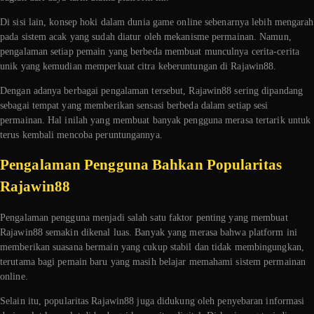
Di sisi lain, konsep hoki dalam dunia game online sebenarnya lebih mengarah
pada sistem acak yang sudah diatur oleh mekanisme permainan. Namun,
pengalaman setiap pemain yang berbeda membuat munculnya cerita-cerita
unik yang kemudian memperkuat citra keberuntungan di Rajawin88.
Dengan adanya berbagai pengalaman tersebut, Rajawin88 sering dipandang
sebagai tempat yang memberikan sensasi berbeda dalam setiap sesi
permainan. Hal inilah yang membuat banyak pengguna merasa tertarik untuk
terus kembali mencoba peruntungannya.
Pengalaman Pengguna Bahkan Popularitas
Rajawin88
Pengalaman pengguna menjadi salah satu faktor penting yang membuat
Rajawin88 semakin dikenal luas. Banyak yang merasa bahwa platform ini
memberikan suasana bermain yang cukup stabil dan tidak membingungkan,
terutama bagi pemain baru yang masih belajar memahami sistem permainan
online.
Selain itu, popularitas Rajawin88 juga didukung oleh penyebaran informasi